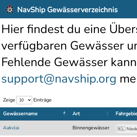
NavShip Gewässerverzeichnis
Hier findest du eine Über
verfügbaren Gewässer un
Fehlende Gewässer kanns
support@navship.org
mel
Zeige
Einträge
Gewässername
Art
Fahrgebi
Aakvlai
Binnengewässer
🇳🇱 Nied